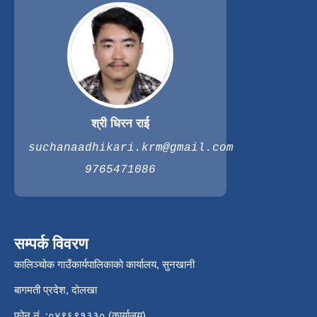
श्री धिरन राई
suchanaadhikari.krm@gmail.com
9765471086
सम्पर्क विवरण
कालिञ्चोक गाउँकार्यपालिकाको कार्यालय, सुनखानी
बागमती प्रदेश, दोलखा
फोन नं. :०४९६९१३३० (कार्यालय)