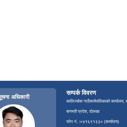
सम्पर्क विवरण
सूचना अधिकारी
कालिञ्चोक गाउँकार्यपालिकाको कार्यालय,
बागमती प्रदेश, दोलखा
फोन नं. :०४९६९१३३० (कार्यालय)