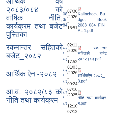
आर्थिक वर्ष
२०८३/०८४ को
07/30
08
Kalinchock_Bu
वार्षिक नीति,
/2026
3/
dget Book
-
कार्यक्रम तथा बजेट
84
2083_084_FIN
15:51
AL-1.pdf
पुस्तिका
02/11
रकमान्तर सहितको
८२
रकमान्तर
/2026
/
सहितको बजेट
बजेट_२०८२
-
८३
२०८२।८३.pdf
17:52
01/03
८२
आर्थिक ऐन -२०८२
/2026
/
आर्थिकऐन-२०८२_
-
८३
3.pdf
09:24
07/16
आ.व. २०८२/८३ को
८१
/2025
/
नीति_तथा_कार्यक्र
नीति तथा कार्यक्रम
-
८२
म.pdf
12:10
07/12