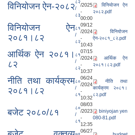
८२
विनियोजन ऐन-२०८२
/2025
विनियोजन ऐन
/
-
२०८२.pdf
८३
00:00
09/12
विनियोजन ऐन
८१
/2024
विनियोजन
/
२०८१।८२
-
ऐन-२०८१_८२.pdf
८२
10:43
07/15
आर्थिक ऐन २०८१।
८१
/2024
आर्थिक ऐन
/
८२
-
२०८१।८२.pdf
८२
10:37
06/24
नीति तथा कार्यक्रम
८०
नीति तथा
/2024
/
कार्यक्रम २०८१।
२०८१।८२
-
८१
८२.pdf
10:32
08/03
८०
बजेट २०८०/८१
/2023
biniyojan yen
/
-
080-81.pdf
८१
12:35
06/27
बजेट वक्तव्य
७९
budget