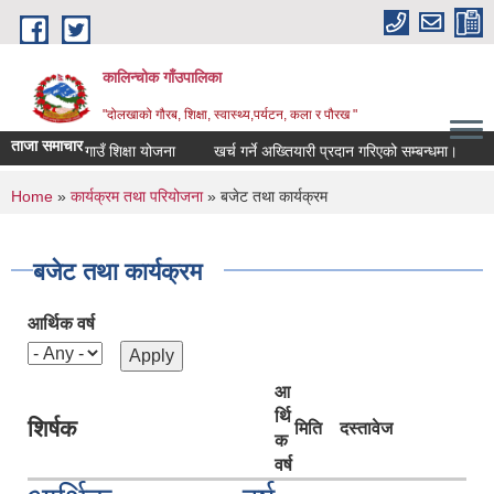
Skip to main content
कालिन्चोक गाँउपालिका
"दोलखाको गौरब, शिक्षा, स्वास्थ्य,पर्यटन, कला र पौरख "
ताजा समाचार
गाउँ शिक्षा योजना
खर्च गर्ने अख्तियारी प्रदान गरिएको सम्बन्धमा।
स
You are here
Home
»
कार्यक्रम तथा परियोजना
» बजेट तथा कार्यक्रम
बजेट तथा कार्यक्रम
आर्थिक वर्ष
आ
र्थि
शिर्षक
मिति
दस्तावेज
क
वर्ष