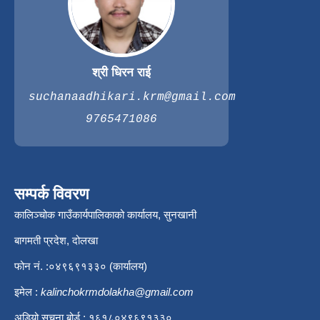
श्री धिरन राई
suchanaadhikari.krm@gmail.com
9765471086
सम्पर्क विवरण
कालिञ्चोक गाउँकार्यपालिकाको कार्यालय, सुनखानी
बागमती प्रदेश, दोलखा
फोन नं. :०४९६९१३३० (कार्यालय)
इमेल :
kalinchokrmdolakha@gmail.com
अडियो सूचना बोर्ड : १६१८०४९६९१३३०