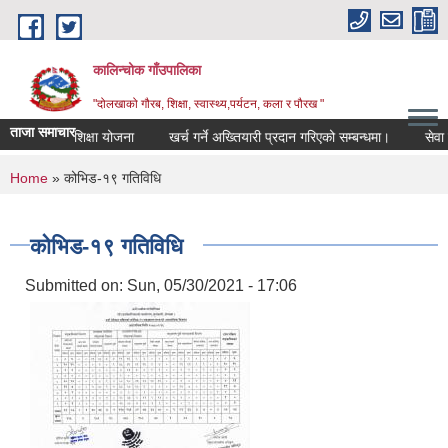
Skip to main content
कालिन्चोक गाँउपालिका
"दोलखाको गौरब, शिक्षा, स्वास्थ्य,पर्यटन, कला र पौरख "
ताजा समाचार
गाउँ शिक्षा योजना
खर्च गर्ने अख्तियारी प्रदान गरिएको सम्बन्धमा।
सेवा क
You are here
Home
» कोभिड-१९ गतिविधि
कोभिड-१९ गतिविधि
Submitted on:
Sun, 05/30/2021 - 17:06