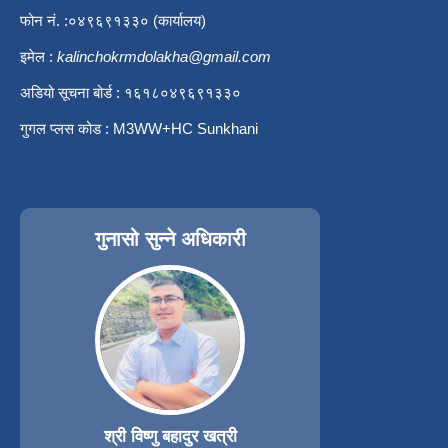
फोन नं. :०४९६९१३३० (कार्यालय)
इमेल :
kalinchokrmdolakha@gmail.com
अडियो सूचना बोर्ड : १६१८०४९६९१३३०
गुगल प्लस कोड : M3WW+HC Sunkhani
गुनासो सुन्ने अधिकारी
श्री विष्णु बहादुर खत्री