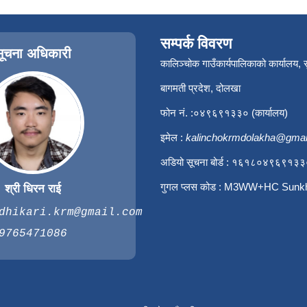
सम्पर्क विवरण
सूचना अधिकारी
कालिञ्चोक गाउँकार्यपालिकाको कार्यालय,
बागमती प्रदेश, दोलखा
फोन नं. :०४९६९१३३० (कार्यालय)
इमेल :
kalinchokrmdolakha@gmai
अडियो सूचना बोर्ड : १६१८०४९६९१३
गुगल प्लस कोड : M3WW+HC Sunk
श्री धिरन राई
dhikari.krm@gmail.com
9765471086