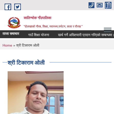
Skip to main content
कालिन्चोक गाँउपालिका
"दोलखाको गौरब, शिक्षा, स्वास्थ्य,पर्यटन, कला र पौरख "
ताजा समाचार
गाउँ शिक्षा योजना
खर्च गर्ने अख्तियारी प्रदान गरिएको सम्बन्धमा।
You are here
Home
» श्री टिकाराम ओली
श्री टिकाराम ओली