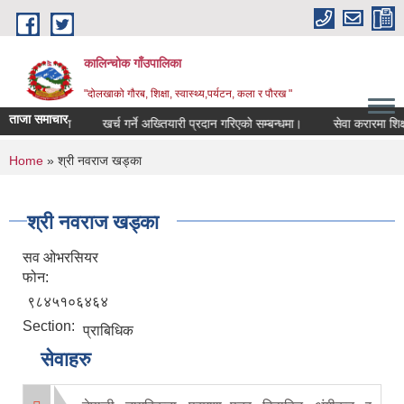
Skip to main content
कालिन्चोक गाँउपालिका
"दोलखाको गौरब, शिक्षा, स्वास्थ्य,पर्यटन, कला र पौरख "
ताजा समाचार
उँ शिक्षा योजना
खर्च गर्ने अख्तियारी प्रदान गरिएको सम्बन्धमा।
सेवा करारमा शिक्
You are here
Home
» श्री नवराज खड्का
श्री नवराज खड्का
सव ओभरसियर
फोन:
९८४५१०६४६४
Section:
प्राबिधिक
सेवाहरु