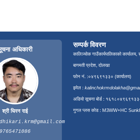
सम्पर्क विवरण
सूचना अधिकारी
कालिञ्चोक गाउँकार्यपालिकाको कार्यालय,
बागमती प्रदेश, दोलखा
फोन नं. :०४९६९१३३० (कार्यालय)
इमेल :
kalinchokrmdolakha@gmai
अडियो सूचना बोर्ड : १६१८०४९६९१३
गुगल प्लस कोड : M3WW+HC Sunk
श्री धिरन राई
dhikari.krm@gmail.com
9765471086