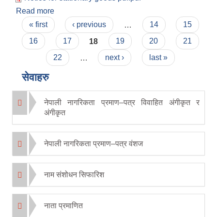
Read more
about Invitation for Bidding for the supply and
Pages
delivery of office stationary and official goods
« first
‹ previous
…
14
15
16
17
18
19
20
21
22
…
next ›
last »
सेवाहरु
नेपाली नागरिकता प्रमाण–पत्र विवाहित अंगीकृत र
अंगीकृत
नेपाली नागरिकता प्रमाण–पत्र वंशज
नाम संशोधन सिफारिश
नाता प्रमाणित