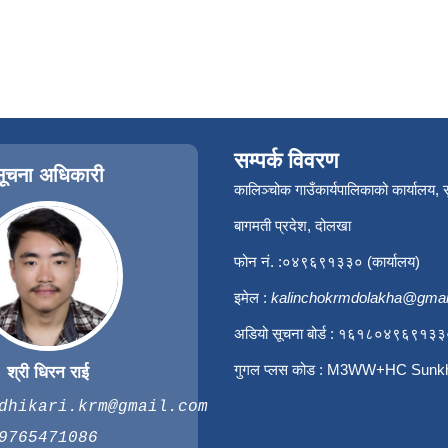
सम्पर्क विवरण
सूचना अधिकारी
कालिञ्चोक गाउँकार्यपालिकाको कार्यालय,
बागमती प्रदेश, दोलखा
फोन नं. :०४९६९१३३० (कार्यालय)
इमेल :
kalinchokrmdolakha@gmai
अडियो सूचना बोर्ड : १६१८०४९६९१३
गुगल प्लस कोड : M3WW+HC Sunk
श्री धिरन राई
dhikari.krm@gmail.com
9765471086