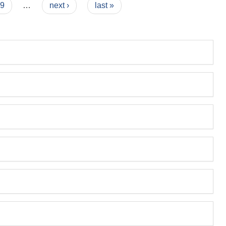
9
…
next ›
last »