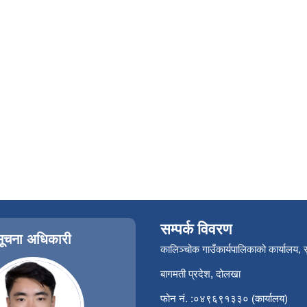
सम्पर्क विवरण
सूचना अधिकारी
कालिञ्चोक गाउँकार्यपालिकाको कार्यालय,
बागमती प्रदेश, दोलखा
फोन नं. :०४९६९१३३० (कार्यालय)