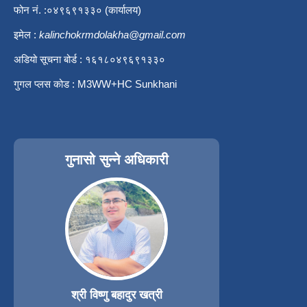
फोन नं. :०४९६९१३३० (कार्यालय)
इमेल :
kalinchokrmdolakha@gmail.com
अडियो सूचना बोर्ड : १६१८०४९६९१३३०
गुगल प्लस कोड : M3WW+HC Sunkhani
गुनासो सुन्ने अधिकारी
श्री विष्णु बहादुर खत्री