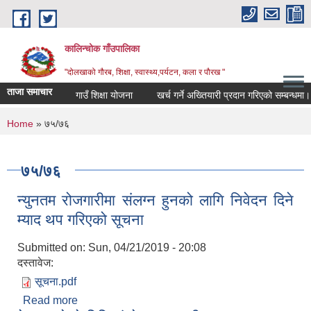
Skip to main content
कालिन्चोक गाँउपालिका
"दोलखाको गौरब, शिक्षा, स्वास्थ्य,पर्यटन, कला र पौरख "
ताजा समाचार
गाउँ शिक्षा योजना
खर्च गर्ने अख्तियारी प्रदान गरिएको सम्बन्धमा।
You are here
Home
» ७५/७६
७५/७६
न्युनतम रोजगारीमा संलग्न हुनको लागि निवेदन दिने
म्याद थप गरिएको सूचना
Submitted on:
Sun, 04/21/2019 - 20:08
दस्तावेज:
सूचना.pdf
Read more
about न्युनतम रोजगारीमा संलग्न हुनको लागि निवेदन दिने