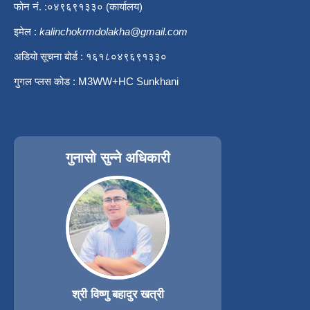
फोन नं. :०४९६९१३३० (कार्यालय)
इमेल :
kalinchokrmdolakha@gmail.com
अडियो सूचना बोर्ड : १६१८०४९६९१३३०
गुगल प्लस कोड : M3WW+HC Sunkhani
गुनासो सुन्ने अधिकारी
श्री विष्णु बहादुर खत्री