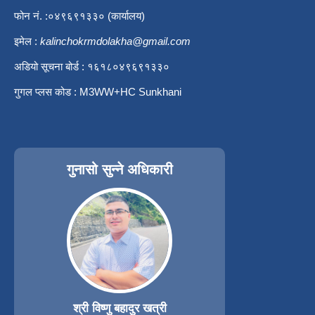
फोन नं. :०४९६९१३३० (कार्यालय)
इमेल :
kalinchokrmdolakha@gmail.com
अडियो सूचना बोर्ड : १६१८०४९६९१३३०
गुगल प्लस कोड : M3WW+HC Sunkhani
गुनासो सुन्ने अधिकारी
श्री विष्णु बहादुर खत्री