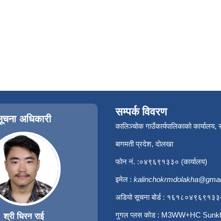
सम्पर्क विवरण
सूचना अधिकारी
कालिञ्चोक गाउँकार्यपालिकाको कार्यालय,
बागमती प्रदेश, दोलखा
फोन नं. :०४९६९१३३० (कार्यालय)
इमेल :
kalinchokrmdolakha@gmai
अडियो सूचना बोर्ड : १६१८०४९६९१३
गुगल प्लस कोड : M3WW+HC Sunk
श्री धिरन राई