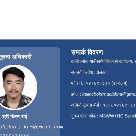
सम्पर्क विवरण
सूचना अधिकारी
कालिञ्चोक गाउँकार्यपालिकाको कार्यालय,
बागमती प्रदेश, दोलखा
फोन नं. :०४९६९१३३० (कार्यालय)
इमेल :
kalinchokrmdolakha@gmai
अडियो सूचना बोर्ड : १६१८०४९६९१३
गुगल प्लस कोड : M3WW+HC Sunk
श्री धिरन राई
dhikari.krm@gmail.com