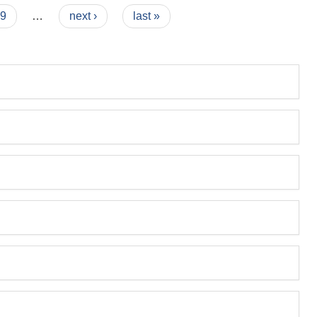
9
…
next ›
last »